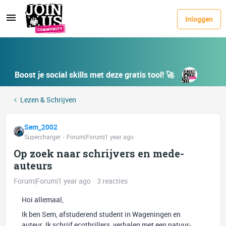
Inloggen
Boost je social skills met deze gratis tool! 🚀
Lezen & Schrijven
Sem_2002
Supercharger
Forum|Forum|1 year ago
Op zoek naar schrijvers en mede-
auteurs
Forum|Forum|1 year ago
3 reacties
Hoi allemaal,
Ik ben Sem, afstuderend student in Wageningen en
auteur. Ik schrijf ecothrillers, verhalen met een natuur-