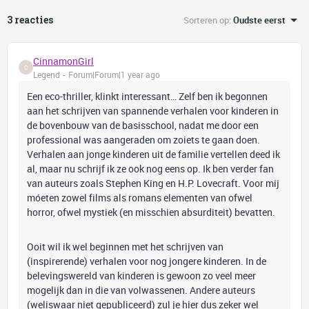
3 reacties
Sorteren op
:
Oudste eerst
CinnamonGirl
C
Legend
Forum|Forum|1 year ago
Een eco-thriller, klinkt interessant… Zelf ben ik begonnen
aan het schrijven van spannende verhalen voor kinderen in
de bovenbouw van de basisschool, nadat me door een
professional was aangeraden om zoiets te gaan doen.
Verhalen aan jonge kinderen uit de familie vertellen deed ik
al, maar nu schrijf ik ze ook nog eens op. Ik ben verder fan
van auteurs zoals Stephen King en H.P. Lovecraft. Voor mij
móeten zowel films als romans elementen van ofwel
horror, ofwel mystiek (en misschien absurditeit) bevatten.
Ooit wil ik wel beginnen met het schrijven van
(inspirerende) verhalen voor nog jongere kinderen. In de
belevingswereld van kinderen is gewoon zo veel meer
mogelijk dan in die van volwassenen. Andere auteurs
(weliswaar niet gepubliceerd) zul je hier dus zeker wel