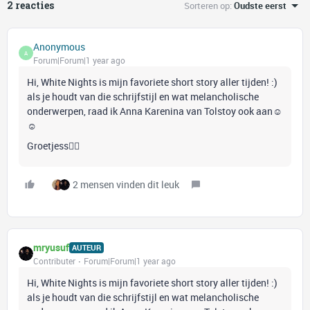
2 reacties
Sorteren op
:
Oudste eerst
Anonymous
A
Forum|Forum|1 year ago
Hi, White Nights is mijn favoriete short story aller tijden! :)
als je houdt van die schrijfstijl en wat melancholische
onderwerpen, raad ik Anna Karenina van Tolstoy ook aan☺️
☺️
Groetjess🙋‍♀️
2 mensen vinden dit leuk
mryusuf
AUTEUR
Contributer
Forum|Forum|1 year ago
Hi, White Nights is mijn favoriete short story aller tijden! :)
als je houdt van die schrijfstijl en wat melancholische