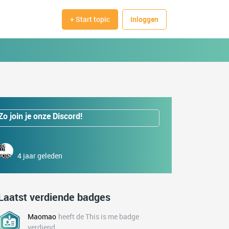
+ Start topic
Inloggen
Zo join je onze Discord!
4 jaar geleden
Laatst verdiende badges
Maomao
heeft de This is me badge
verdiend