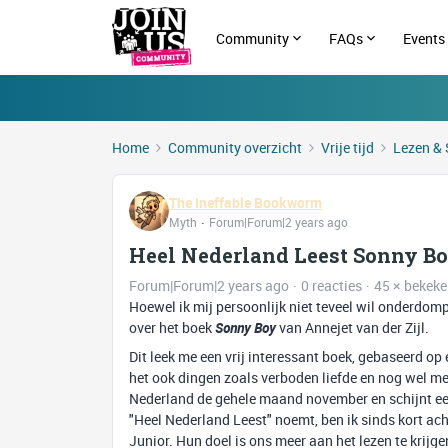
Community
FAQs
Events
Home
Community overzicht
Vrije tijd
Lezen & 
The Ineffable Bookworm
Myth
Forum|Forum|2 years ago
Heel Nederland Leest Sonny Bo
Forum|Forum|2 years ago
0 reacties
45 × bekek
Hoewel ik mij persoonlijk niet teveel wil onderdom
over het boek
Sonny Boy
van Annejet van der Zijl.
Dit leek me een vrij interessant boek, gebaseerd
het ook dingen zoals verboden liefde en nog wel meer.
Nederland de gehele maand november en schijnt een
"Heel Nederland Leest" noemt, ben ik sinds kort ach
Junior. Hun doel is ons meer aan het lezen te krijg