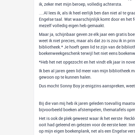
ik, zeker met mijn beroep, volledig achtersta.
....Al lees ik, als ik heel eerlijk ben dan niet al te
Engelse taal. Wat waarschijnlijk komt door en het fei
mezelf volledig eigen heb gemaakt.
Maar ja, schijnbaar geven ze elk jaar een gratis bo
weet ik niet precies, maar als dat zo is zou ik in pr
bibliotheek.* Je hoeft geen lid te zijn van de biblio
boekenweekgeschenk terwijl het niet eens boekenw
*Heb het net opgezocht en het vindt elk jaar in no
Ik ben al jaren geen lid meer van mijn bibliotheek ma
gewoon op te kunnen halen.
Dus mocht Sonny Boy je enigzins aanspreken, weet d
Bij die van mij heb ik jaren geleden toevallig maat
bijvoorbeeld boeken afstempelen, thematafels opm
Het is ook de plek geweest waar ik het eerste Reck
ooit had geleend en gelezen voor de eerste keer. In
op mijn eigen boekenplank, net als een Engelse versi