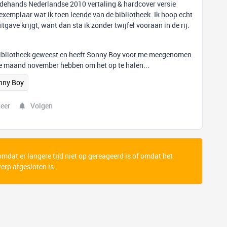
eedehands Nederlandse 2010 vertaling & hardcover versie
exemplaar wat ik toen leende van de bibliotheek. Ik hoop echt
tgave krijgt, want dan sta ik zonder twijfel vooraan in de rij.
bibliotheek geweest en heeft Sonny Boy voor me meegenomen.
hele maand november hebben om het op te halen...
nny Boy
eer
Volgen
 omdat er langere tijd niet op gereageerd is of omdat het
rp afgesloten is.