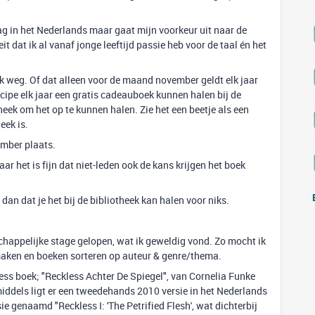
 graag in het Nederlands maar gaat mijn voorkeur uit naar de
t dat ik al vanaf jonge leeftijd passie heb voor de taal én het
ek weg. Of dat alleen voor de maand november geldt elk jaar
incipe elk jaar een gratis cadeauboek kunnen halen bij de
theek om het op te kunnen halen. Zie het een beetje als een
eek is.
vember plaats.
ar het is fijn dat niet-leden ook de kans krijgen het boek
an dat je het bij de bibliotheek kan halen voor niks.
schappelijke stage gelopen, wat ik geweldig vond. Zo mocht ik
aken en boeken sorteren op auteur & genre/thema.
less boek; "Reckless Achter De Spiegel", van Cornelia Funke
middels ligt er een tweedehands 2010 versie in het Nederlands
e genaamd "Reckless I: 'The Petrified Flesh', wat dichterbij