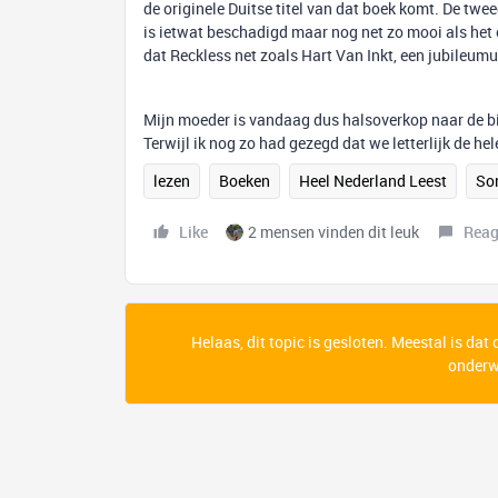
de originele Duitse titel van dat boek komt. De tw
is ietwat beschadigd maar nog net zo mooi als het 
dat Reckless net zoals Hart Van Inkt, een jubileumui
Mijn moeder is vandaag dus halsoverkop naar de 
Terwijl ik nog zo had gezegd dat we letterlijk de 
lezen
Boeken
Heel Nederland Leest
So
Like
2 mensen vinden dit leuk
Reag
Helaas, dit topic is gesloten. Meestal is dat
onderwe