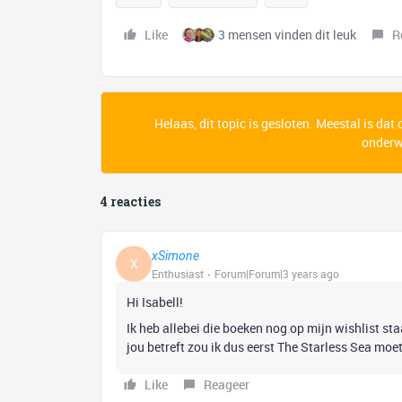
Like
3 mensen vinden dit leuk
R
Helaas, dit topic is gesloten. Meestal is dat
onderwe
4 reacties
xSimone
X
Enthusiast
Forum|Forum|3 years ago
Hi Isabell!
Ik heb allebei die boeken nog op mijn wishlist st
jou betreft zou ik dus eerst The Starless Sea mo
Like
Reageer