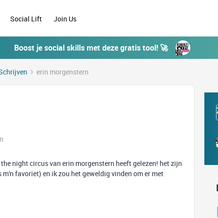
Social Lift
Join Us
Boost je social skills met deze gratis tool! 🚀
Schrijven
erin morgenstern
en
 the night circus van erin morgenstern heeft gelezen! het zijn
s m'n favoriet) en ik zou het geweldig vinden om er met