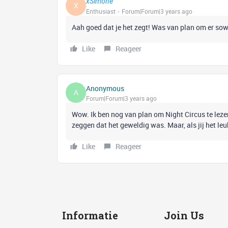
xSimone
X
Enthusiast
Forum|Forum|3 years ago
Aah goed dat je het zegt! Was van plan om er sowie
Like
Reageer
Anonymous
A
Forum|Forum|3 years ago
Wow. Ik ben nog van plan om Night Circus te lezen
zeggen dat het geweldig was. Maar, als jij het leu
Like
Reageer
Informatie
Join Us