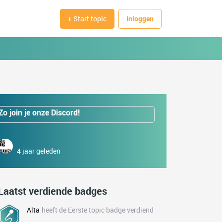
+ Start topic
Inloggen
Zo join je onze Discord!
4 jaar geleden
Laatst verdiende badges
Alta
heeft de Eerste topic badge verdiend