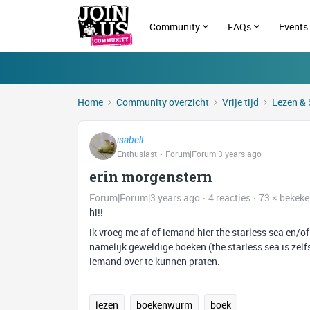
Community
FAQs
Events
Home
Community overzicht
Vrije tijd
Lezen & 
isabell
Enthusiast
Forum|Forum|3 years ago
erin morgenstern
Forum|Forum|3 years ago
4 reacties
73 × bekek
hi!!
ik vroeg me af of iemand hier the starless sea en/of
namelijk geweldige boeken (the starless sea is zelf
iemand over te kunnen praten.
lezen
boekenwurm
boek