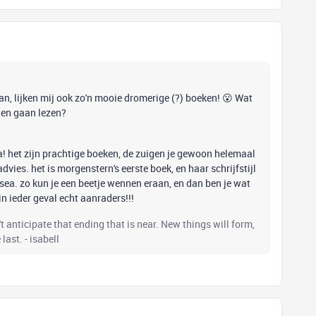
aan, lijken mij ook zo'n mooie dromerige (?) boeken! 😮 Wat
eten gaan lezen?
a! het zijn prachtige boeken, de zuigen je gewoon helemaal
advies. het is morgenstern's eerste boek, en haar schrijfstijl
 sea. zo kun je een beetje wennen eraan, en dan ben je wat
in ieder geval echt aanraders!!!
t anticipate that ending that is near. New things will form,
last. - isabell