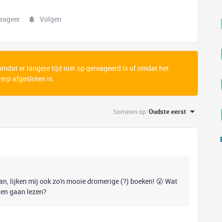
eageer
Volgen
 omdat er langere tijd niet op gereageerd is of omdat het
rp afgesloten is.
Sorteren op
:
Oudste eerst
aan, lijken mij ook zo'n mooie dromerige (?) boeken! 😮 Wat
eten gaan lezen?