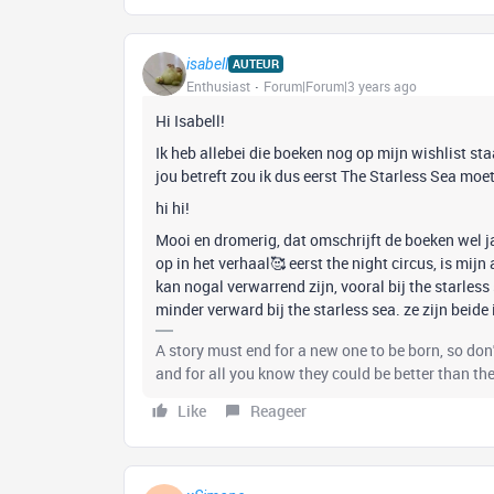
isabell
AUTEUR
Enthusiast
Forum|Forum|3 years ago
Hi Isabell!
Ik heb allebei die boeken nog op mijn wishlist st
jou betreft zou ik dus eerst The Starless Sea mo
hi hi!
Mooi en dromerig, dat omschrijft de boeken wel j
op in het verhaal🥰 eerst the night circus, is mijn 
kan nogal verwarrend zijn, vooral bij the starless
minder verward bij the starless sea. ze zijn beide 
A story must end for a new one to be born, so don'
and for all you know they could be better than the 
Like
Reageer