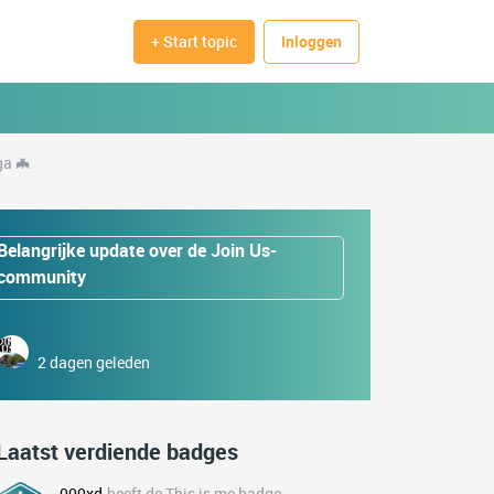
+ Start topic
Inloggen
ga 🦇
Belangrijke update over de Join Us-
community
2 dagen geleden
Laatst verdiende badges
000xd
heeft de This is me badge