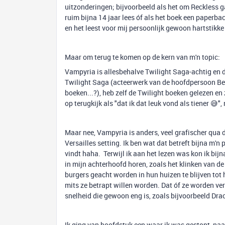
uitzonderingen; bijvoorbeeld als het om Reckless ga
ruim bijna 14 jaar lees óf als het boek een paperba
en het leest voor mij persoonlijk gewoon hartstikke 
Maar om terug te komen op de kern van m'n topic:
Vampyria is allesbehalve Twilight Saga-achtig en d
Twilight Saga (acteerwerk van de hoofdpersoon Bella
boeken...?), heb zelf de Twilight boeken gelezen en
op terugkijk als "dat ik dat leuk vond als tiener 😅"
Maar nee, Vampyria is anders, veel grafischer qua de
Versailles setting. Ik ben wat dat betreft bijna m'
vindt haha. Terwijl ik aan het lezen was kon ik bij
in mijn achterhoofd horen, zoals het klinken van 
burgers geacht worden in hun huizen te blijven tot 
mits ze betrapt willen worden. Dat óf ze worden ve
snelheid die gewoon eng is, zoals bijvoorbeeld Dra
Ik ging van hoofdstuk een waar ik was gestopt, naar