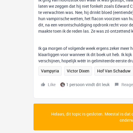
laten we zeggen dat hij niet fonkelt zoals Edward Cu
te verwachten was. Nee, hij drinkt bloed (eentiende
hun vampirische wetten, het flacon voorzien van hun
dit, na een verontschuldiging opdronk recht voor d
maakte toen ik de reden las. Ze was zó ontzettend
Ik ga morgen of volgende week ergens zeker meer h
klaarliggen voor wanneer ik dit boek uit heb. Ik ki
verschijnen, hopelijk wéér in gelimiteerde eerste 
Vampyria
Victor Dixen
Hof Van Schaduw
Like
1 persoon vindt dit leuk
Reage
Helaas, dit topic is gesloten. Meestal is dat
onderwe