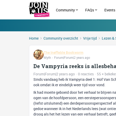
Community
FAQs
Events
Home
Community overzicht
Vrije tijd
Lezen & 
The Ineffable Bookworm
Myth
Forum|Forum|2 years ago
De Vampyria reeks is allesbeha
Forum|Forum|2 years ago
0 reacties
55 × bekek
Sinds vandaag heb ik Vampyria deel 1: Hof Van Sch
ook omdat ik er eindelijk weer tijd voor vond.
Ik had moeite geboeid door het verhaal te blijven n
ogen van de hoofdpersoon, een eerstepersoonsperspec
(liefst uitsluitend) een derdepersoonsperspectief als i
gedoe wanneer ik in het Nederlands lees (wat ontie
droog als het het lezen van een verhaal betreft, gee