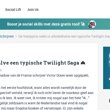
Social Lift
Join Us
Boost je social skills met deze gratis tool! 🚀
Schrijven
De Vampyria reeks is allesbehalve een typische Twilight Sa
lve een typische Twilight Saga 🦇
en
aduw van de Franse schrijver Victor Dixen weer opgepakt,
a het eerste hoofdstuk, want alles wordt namelijk door de
tief verteld, terwijl ik toch echt liever de voorkeur geef aan
k lees. Ik weet niet, ik irriteer mij nogal aan het hele "ik..."
gelijk zeldzaam is want de Nederlandse taal vind ik nogal
f mij maar Engelse boeken of vertalingen. Er zijn enkele