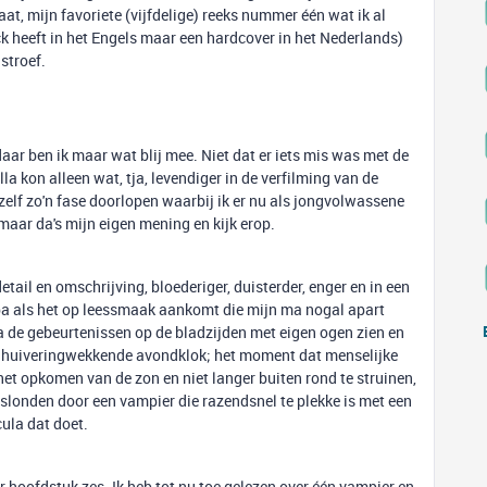
at, mijn favoriete (vijfdelige) reeks nummer één wat ik al
ck heeft in het Engels maar een hardcover in het Nederlands)
stroef.
aar ben ik maar wat blij mee. Niet dat er iets mis was met de
 kon alleen wat, tja, levendiger in de verfilming van de
 zelf zo'n fase doorlopen waarbij ik er nu als jongvolwassene
, maar da's mijn eigen mening en kijk erop.
tail en omschrijving, bloederiger, duisterder, enger en in een
n pa als het op leessmaak aankomt die mijn ma nogal apart
na de gebeurtenissen op de bladzijden met eigen ogen zien en
de huiveringwekkende avondklok; het moment dat menselijke
het opkomen van de zon en niet langer buiten rond te struinen,
rslonden door een vampier die razendsnel te plekke is met een
cula dat doet.
 hoofdstuk zes. Ik heb tot nu toe gelezen over één vampier en