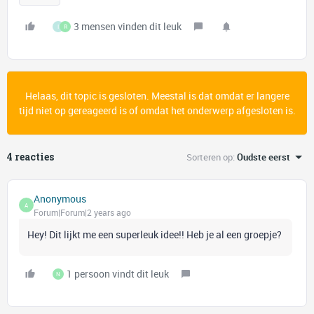
3 mensen vinden dit leuk
I
R
Helaas, dit topic is gesloten. Meestal is dat omdat er langere
tijd niet op gereageerd is of omdat het onderwerp afgesloten is.
4 reacties
Sorteren op
:
Oudste eerst
Anonymous
A
Forum|Forum|2 years ago
Hey! Dit lijkt me een superleuk idee!! Heb je al een groepje?
1 persoon vindt dit leuk
N