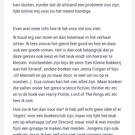
kan sluiten, zonder dat de afstand een probleem zou zijn,
lijkt online mij voor nu het meest handige.
Even wat meer info hoe ik het voor me zou zien:
Ik houd erg van lezen en dan helemaal in het verhaal
zitten. Ik lees vooral het genre feel good en hier en daar
ook een goede roman. Het is dan ook belangrijk dat je
deze genres ook leest en het leuk vindt om hierover te
kletsen. Voorbeelden zijn bijv de serie ‘Een Kleine Bakkerij
aan het Strand’, andere boeken van Jenny Colgan of bijv.
Jill Mansell en ga zo maar door, te veel om nu op te
noemen ;). Qua roman kan het van alles zijn. Maar boeken
die vallen onder het genre science fiction, thriller etc etc
en in de hoek van Harry Potter, Lord of The Rings etc etc
lees ik niet.
Hoe zie ik het dan voor me? Ik heb zelf echt geen idee of er
‘regels’ voor een boekenclub zijn, maar mij lijkt het leuk
om op whatsapp (of evt Discord, maar vind ik wat minder
fijn) een groepje te maken met meiden. Jongens zijn ook
welkom, maar ik ben zelf nog niet vaak jongens tegen