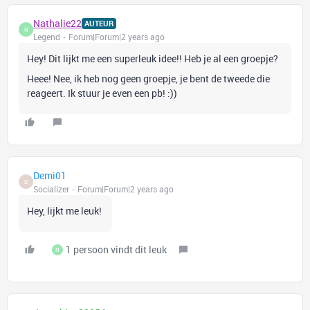
Nathalie22
AUTEUR
N
Legend
Forum|Forum|2 years ago
Hey! Dit lijkt me een superleuk idee!! Heb je al een groepje?
Heee! Nee, ik heb nog geen groepje, je bent de tweede die
reageert. Ik stuur je even een pb! :))
Demi01
D
Socializer
Forum|Forum|2 years ago
Hey, lijkt me leuk!
1 persoon vindt dit leuk
N