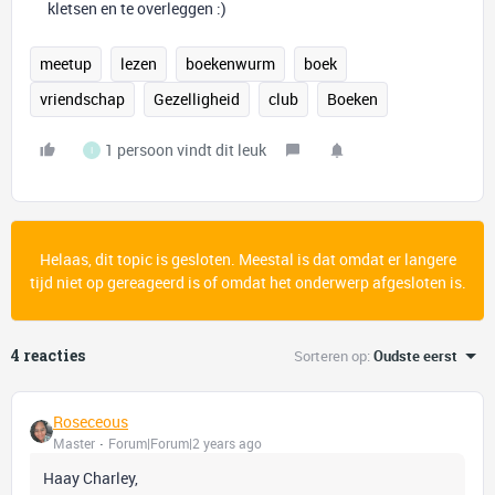
kletsen en te overleggen :)
meetup
lezen
boekenwurm
boek
vriendschap
Gezelligheid
club
Boeken
1 persoon vindt dit leuk
I
Helaas, dit topic is gesloten. Meestal is dat omdat er langere
tijd niet op gereageerd is of omdat het onderwerp afgesloten is.
4 reacties
Sorteren op
:
Oudste eerst
Roseceous
Master
Forum|Forum|2 years ago
Haay Charley,