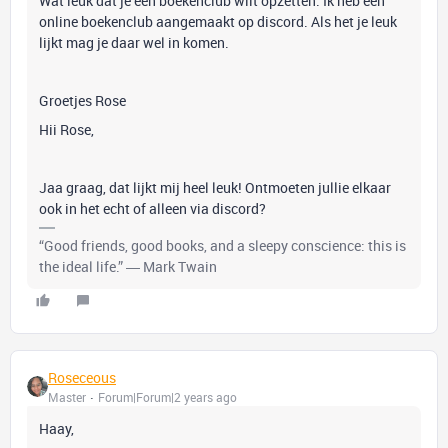
Wat leuk dat je een boekenclub wilt opzetten. Ik heb een
online boekenclub aangemaakt op discord. Als het je leuk
lijkt mag je daar wel in komen.
Groetjes Rose
Hii Rose,
Jaa graag, dat lijkt mij heel leuk! Ontmoeten jullie elkaar
ook in het echt of alleen via discord?
“Good friends, good books, and a sleepy conscience: this is
the ideal life.” ― Mark Twain
Roseceous
Master
Forum|Forum|2 years ago
Haay,