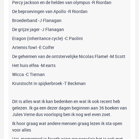
Percy jackson en de helden van olympus -R Riordan
De beproevingen van Apollo -R Riordan
Broederband -J Flanagan
De grijze jager -J Flanagan
Eragon (inheritance cycle) -C Paolini
Artemis fowl -E Colfer
De geheimen van de ontstervelijke Nicolas Flamel -M Scott
Het huis elfea -M earts
Wicca -C Tiernan
Kruistocht in spijkerbroek -T Beckman
Dit is alles wat ik kan bedenken en wat ik ook recent heb
gelezen. Ik ga een dezer dagen beginnen aan 36 boeken van
Jules Verne dus voorlopig ben ik nog wel even zoet.
Ik hoor graag wat andere mensen graag lezen ik sta open
voor alles
Hoi, momenteel is fourth wing erg populair het is ook met