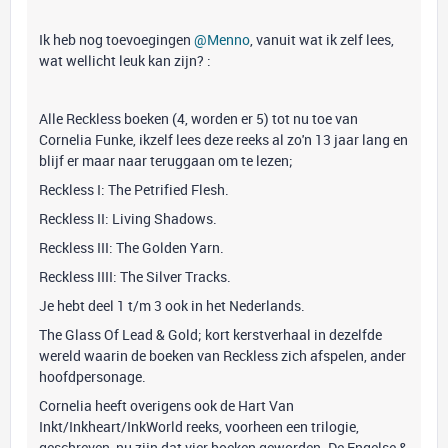
Ik heb nog toevoegingen
@Menno
, vanuit wat ik zelf lees,
wat wellicht leuk kan zijn? :
Alle Reckless boeken (4, worden er 5) tot nu toe van
Cornelia Funke, ikzelf lees deze reeks al zo'n 13 jaar lang en
blijf er maar naar teruggaan om te lezen;
Reckless I: The Petrified Flesh.
Reckless II: Living Shadows.
Reckless III: The Golden Yarn.
Reckless IIII: The Silver Tracks.
Je hebt deel 1 t/m 3 ook in het Nederlands.
The Glass Of Lead & Gold; kort kerstverhaal in dezelfde
wereld waarin de boeken van Reckless zich afspelen, ander
hoofdpersonage.
Cornelia heeft overigens ook de Hart Van
Inkt/Inkheart/InkWorld reeks, voorheen een trilogie,
geschreven, nu zijn dat vier boeken geworden. De Engelse &