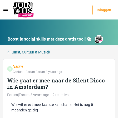
Inloggen
Boost je social skills met deze gratis tool! 🚀
Kunst, Cultuur & Muziek
Nasim
N
Genius
Forum|Forum|3 years ago
Wie gaat er mee naar de Silent Disco
in Amsterdam?
Forum|Forum|3 years ago
2 reacties
Wie wil er evt mee, laatste kans haha. Het is nog 6
maanden geldig