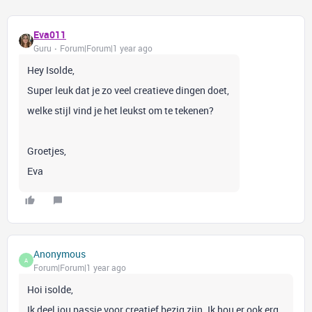
Eva011
Guru
Forum|Forum|1 year ago
Hey Isolde,
Super leuk dat je zo veel creatieve dingen doet,
welke stijl vind je het leukst om te tekenen?
Groetjes,
Eva
Anonymous
A
Forum|Forum|1 year ago
Hoi isolde,
Ik deel jou passie voor creatief bezig zijn. Ik hou er ook erg