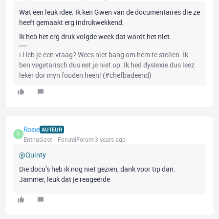
Wat een leuk idee. Ik ken Gwen van de documentaires die ze
heeft gemaakt erg indrukwekkend.
Ik heb het erg druk volgde week dat wordt het niet.
ℹ️ Heb je een vraag? Wees niet bang om hem te stellen. Ik
ben vegetarisch dus eet je niet op. Ik hed dyslexie dus leez
leker dor myn fouden heen! (#chefbadeend)
Rosie
AUTEUR
R
Enthusiast
Forum|Forum|3 years ago
@Quinty
Die docu’s heb ik nog niet gezien, dank voor tip dan.
Jammer, leuk dat je reageerde