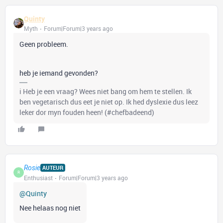
Quinty
Myth
Forum|Forum|3 years ago
Geen probleem.
heb je iemand gevonden?
ℹ️ Heb je een vraag? Wees niet bang om hem te stellen. Ik
ben vegetarisch dus eet je niet op. Ik hed dyslexie dus leez
leker dor myn fouden heen! (#chefbadeend)
Rosie
AUTEUR
R
Enthusiast
Forum|Forum|3 years ago
@Quinty
Nee helaas nog niet