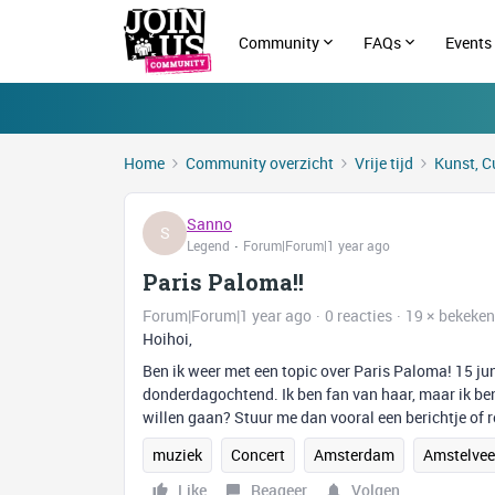
Community
FAQs
Events
Home
Community overzicht
Vrije tijd
Kunst, C
Sanno
S
Legend
Forum|Forum|1 year ago
Paris Paloma!!
Forum|Forum|1 year ago
0 reacties
19 × bekeken
Hoihoi,
Ben ik weer met een topic over Paris Paloma! 15 ju
donderdagochtend. Ik ben fan van haar, maar ik ben
willen gaan? Stuur me dan vooral een berichtje of r
muziek
Concert
Amsterdam
Amstelve
Like
Reageer
Volgen