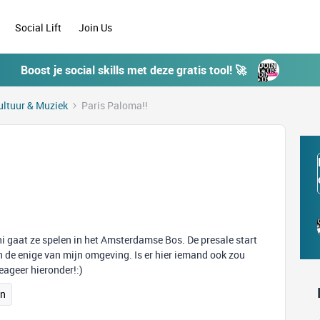
Social Lift
Join Us
Boost je social skills met deze gratis tool! 🚀
ultuur & Muziek
Paris Paloma!!
ni gaat ze spelen in het Amsterdamse Bos. De presale start
 de enige van mijn omgeving. Is er hier iemand ook zou
eageer hieronder!:)
en