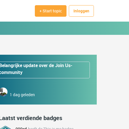
+ Start topic
Inloggen
Belangrijke update over de Join Us-
community
1 dag geleden
Laatst verdiende badges
000xd
heeft de This is me badge