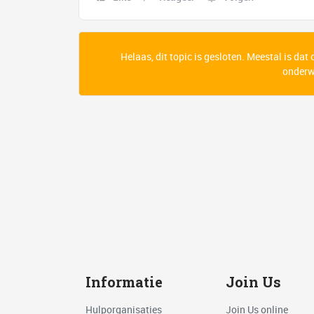
Helaas, dit topic is gesloten. Meestal is dat
onderwe
Informatie
Join Us
Hulporganisaties
Join Us online