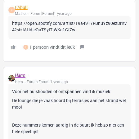
LAbull
L
Master
Forum|Forum|1 year ago
https://open.spotify.com/artist/19a4917FBnuYz90ezDrKv
4?si=lAHd-eOaTSyITjWKq1Gi7w
1 persoon vindt dit leuk
L
Harm
Hero
Forum|Forum|1 year ago
Voor het huishouden of ontspannen vind ik muziek
De lounge die je vaak hoord bij terrasjes aan het strand wel
mooi
Deze nummers komen aardig in de buurt ik heb zo niet een
hele speellijst