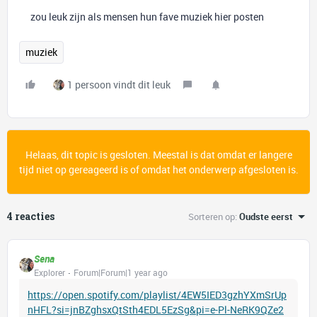
zou leuk zijn als mensen hun fave muziek hier posten
muziek
1 persoon vindt dit leuk
Helaas, dit topic is gesloten. Meestal is dat omdat er langere
tijd niet op gereageerd is of omdat het onderwerp afgesloten is.
4 reacties
Sorteren op
:
Oudste eerst
Sena
Explorer
Forum|Forum|1 year ago
https://open.spotify.com/playlist/4EW5IED3gzhYXmSrUp
nHFL?si=jnBZghsxQtSth4EDL5EzSg&pi=e-Pl-NeRK9QZe2