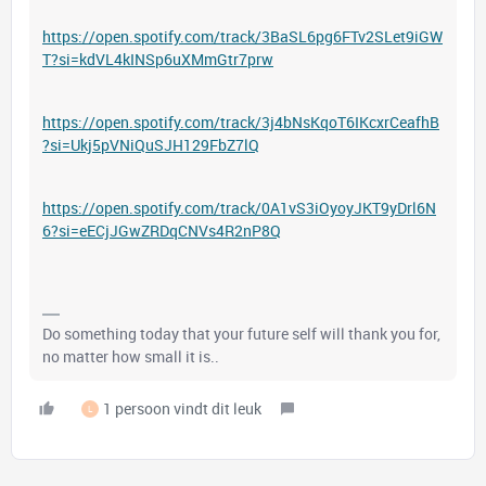
https://open.spotify.com/track/3BaSL6pg6FTv2SLet9iGW
T?si=kdVL4kINSp6uXMmGtr7prw
https://open.spotify.com/track/3j4bNsKqoT6IKcxrCeafhB
?si=Ukj5pVNiQuSJH129FbZ7lQ
https://open.spotify.com/track/0A1vS3iOyoyJKT9yDrl6N
6?si=eECjJGwZRDqCNVs4R2nP8Q
Do something today that your future self will thank you for,
no matter how small it is..
1 persoon vindt dit leuk
L