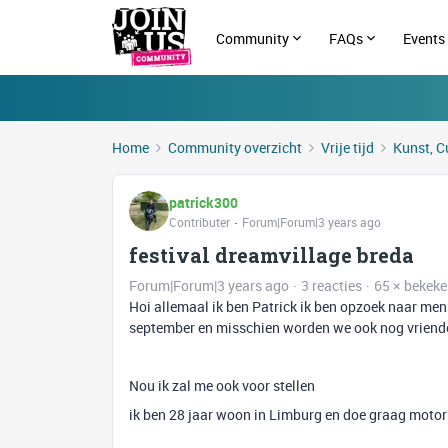
Community
FAQs
Events
Home
Community overzicht
Vrije tijd
Kunst, C
patrick300
Contributer
Forum|Forum|3 years ago
festival dreamvillage breda
Forum|Forum|3 years ago
3 reacties
65 × bekek
Hoi allemaal ik ben Patrick ik ben opzoek naar men
september en misschien worden we ook nog vriend
Nou ik zal me ook voor stellen
ik ben 28 jaar woon in Limburg en doe graag motor