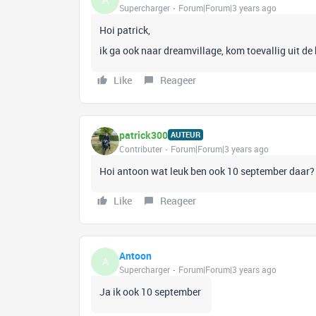
Supercharger
Forum|Forum|3 years ago
Hoi patrick,
ik ga ook naar dreamvillage, kom toevallig uit de
Like
Reageer
patrick300
AUTEUR
Contributer
Forum|Forum|3 years ago
Hoi antoon wat leuk ben ook 10 september daar?
Like
Reageer
Antoon
A
Supercharger
Forum|Forum|3 years ago
Ja ik ook 10 september