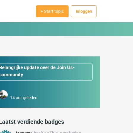
+ Start topic
Inloggen
Belangrijke update over de Join Us-
community
14 uur geleden
Laatst verdiende badges
Maomao
heeft de This is me badge