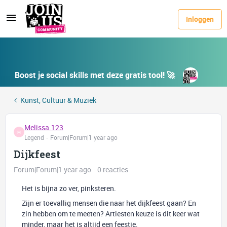
Inloggen
Boost je social skills met deze gratis tool! 🚀
Kunst, Cultuur & Muziek
Melissa.123
M
Legend
Forum|Forum|1 year ago
Dijkfeest
Forum|Forum|1 year ago
0 reacties
Het is bijna zo ver, pinksteren.
Zijn er toevallig mensen die naar het dijkfeest gaan? En
zin hebben om te meeten? Artiesten keuze is dit keer wat
minder, maar het is altijd een feestje.