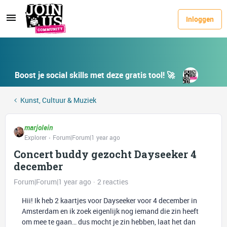
Inloggen
Boost je social skills met deze gratis tool! 🚀
Kunst, Cultuur & Muziek
marjolein
Explorer
Forum|Forum|1 year ago
Concert buddy gezocht Dayseeker 4
december
Forum|Forum|1 year ago
2 reacties
Hii! Ik heb 2 kaartjes voor Dayseeker voor 4 december in
Amsterdam en ik zoek eigenlijk nog iemand die zin heeft
om mee te gaan… dus mocht je zin hebben, laat het dan