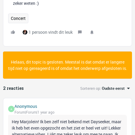
zeker weten :)
Concert
1 persoon vindt dit leuk
Helaas, dit topic is gesloten. Meestal is dat omdat er langere
tijd niet op gereageerd is of omdat het onderwerp afgesloten is.
2 reacties
Sorteren op
:
Oudste eerst
Anonymous
A
Forum|Forum|1 year ago
Hey Marjolein! Ik ben zelf niet bekend met Dayseeker, maar
ik heb het even opgezocht en het ziet er heel vet uit! Lekker
alternatieve vibes. Lijkt me zeker leuk om mee te gaan. Ik