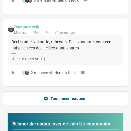
3 mensen vinden dit leuk
I
𝑩𝒓𝒊𝒕𝒕.𝒐𝒏.𝒕𝒐𝒖𝒓
Moderator
Forum|Forum|2 years ago
Deel studie, vakantie, rijbewijs. Deel voor later voor een
huisje en een deel lekker gaan sparen
Nice to meet you :)
2 mensen vinden dit leuk
I
Toon meer reacties
Belangrijke update over de Join Us-community