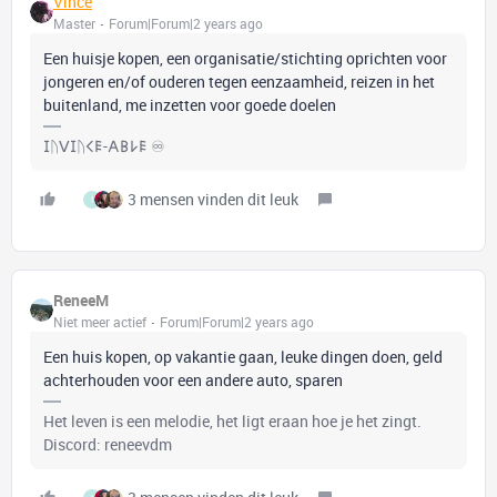
Vince
Master
Forum|Forum|2 years ago
Een huisje kopen, een organisatie/stichting oprichten voor
jongeren en/of ouderen tegen eenzaamheid, reizen in het
buitenland, me inzetten voor goede doelen
𐌆ᚢꓦ𐌆ᚢ𐌂𐌄-𐌀𐌁𐌋𐌄 ♾️
3 mensen vinden dit leuk
I
ReneeM
Niet meer actief
Forum|Forum|2 years ago
Een huis kopen, op vakantie gaan, leuke dingen doen, geld
achterhouden voor een andere auto, sparen
Het leven is een melodie, het ligt eraan hoe je het zingt.
Discord: reneevdm