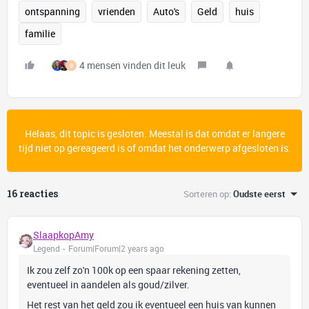
ontspanning
vrienden
Auto's
Geld
huis
familie
4 mensen vinden dit leuk
B
Helaas, dit topic is gesloten. Meestal is dat omdat er langere
tijd niet op gereageerd is of omdat het onderwerp afgesloten is.
16 reacties
Sorteren op
:
Oudste eerst
SlaapkopAmy
Legend
Forum|Forum|2 years ago
Ik zou zelf zo'n 100k op een spaar rekening zetten,
eventueel in aandelen als goud/zilver.
Het rest van het geld zou ik eventueel een huis van kunnen