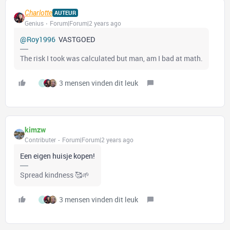
Charlotte
AUTEUR
Genius
Forum|Forum|2 years ago
@Roy1996
VASTGOED
The risk I took was calculated but man, am I bad at math.
3 mensen vinden dit leuk
I
kimzw
Contributer
Forum|Forum|2 years ago
Een eigen huisje kopen!
Spread kindness 🥰🌱
3 mensen vinden dit leuk
I