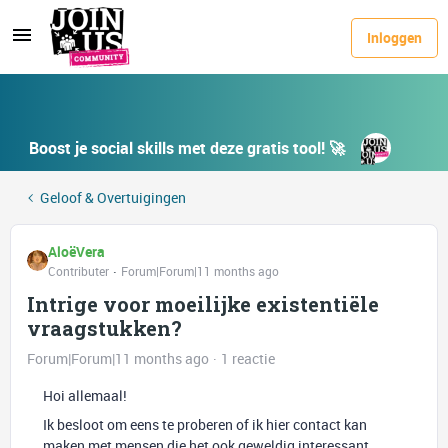
Inloggen
Boost je social skills met deze gratis tool! 🚀
Geloof & Overtuigingen
AloëVera
Contributer
Forum|Forum|11 months ago
Intrige voor moeilijke existentiële
vraagstukken?
Forum|Forum|11 months ago
1 reactie
Hoi allemaal!
Ik besloot om eens te proberen of ik hier contact kan
maken met mensen die het ook geweldig interessant