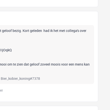
t geloof bezig. Kort geleden had ik het met collega's over
1IjOqkQ
l mooi om te zien dat geloof zoveel moois voor een mens kan
rd Bier_kobier_koning#7378
er