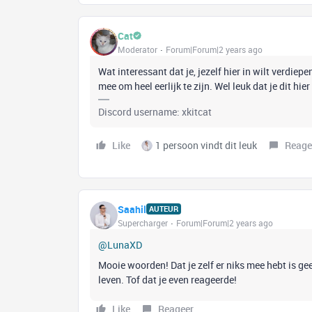
Cat
Moderator
Forum|Forum|2 years ago
Wat interessant dat je, jezelf hier in wilt verdiepe
mee om heel eerlijk te zijn. Wel leuk dat je dit hier
Discord username: xkitcat
Like
1 persoon vindt dit leuk
Reage
Saahil
AUTEUR
Supercharger
Forum|Forum|2 years ago
@LunaXD
Mooie woorden! Dat je zelf er niks mee hebt is ge
leven. Tof dat je even reageerde!
Like
Reageer