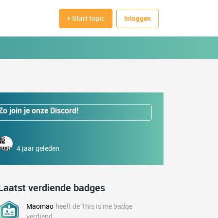
+ Start topic
Inloggen
Zo join je onze Discord!
4 jaar geleden
Laatst verdiende badges
Maomao
heeft de This is me badge
verdiend