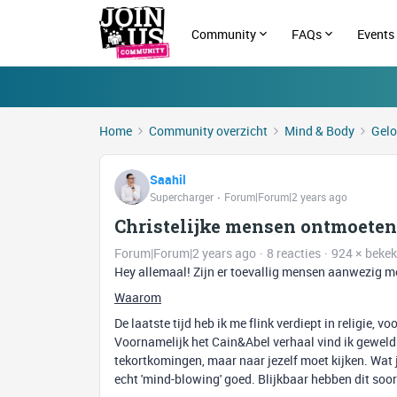
Community
FAQs
Events
Home
Community overzicht
Mind & Body
Gelo
Saahil
Supercharger
Forum|Forum|2 years ago
Christelijke mensen ontmoeten
Forum|Forum|2 years ago
8 reacties
924 × beke
Hey allemaal! Zijn er toevallig mensen aanwezig me
Waarom
De laatste tijd heb ik me flink verdiept in religie,
Voornamelijk het Cain&Abel verhaal vind ik geweldig
tekortkomingen, maar naar jezelf moet kijken. Wat j
echt 'mind-blowing' goed. Blijkbaar hebben dit soo