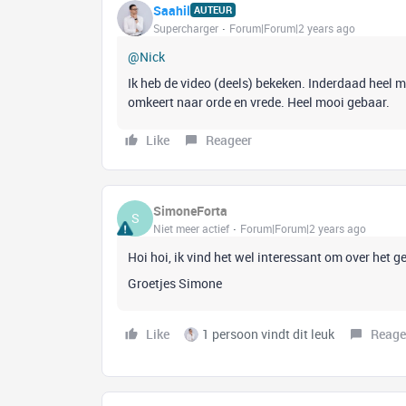
Saahil
AUTEUR
Supercharger
Forum|Forum|2 years ago
@Nick
Ik heb de video (deels) bekeken. Inderdaad heel m
omkeert naar orde en vrede. Heel mooi gebaar.
Like
Reageer
SimoneForta
S
Niet meer actief
Forum|Forum|2 years ago
Hoi hoi, ik vind het wel interessant om over het g
Groetjes Simone
Like
1 persoon vindt dit leuk
Reage