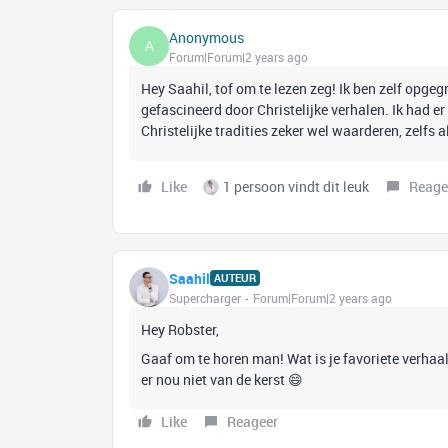
Anonymous
A
Forum|Forum|2 years ago
Hey Saahil, tof om te lezen zeg! Ik ben zelf opgegr
gefascineerd door Christelijke verhalen. Ik had e
Christelijke tradities zeker wel waarderen, zelfs 
Like
1 persoon vindt dit leuk
Reage
Saahil
AUTEUR
Supercharger
Forum|Forum|2 years ago
Hey Robster,
Gaaf om te horen man! Wat is je favoriete verhaal?
er nou niet van de kerst 😄
Like
Reageer