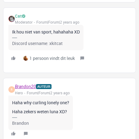
Cat
Moderator
Forum|Forum|2 years ago
Ik hou niet van sport, hahahaha XD
Discord username: xkitcat
1 persoon vindt dit leuk
Brandon20
AUTEUR
B
Hero
Forum|Forum|2 years ago
Haha why curling lonely one?
Haha zekers weten luna XD?
Brandon