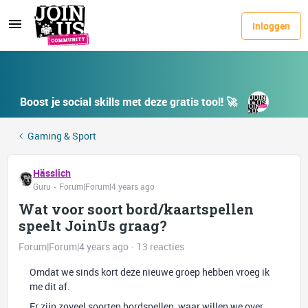
Inloggen
Boost je social skills met deze gratis tool! 🚀
Gaming & Sport
Hässlich
Guru
Forum|Forum|4 years ago
Wat voor soort bord/kaartspellen
speelt JoinUs graag?
Forum|Forum|4 years ago
13 reacties
Omdat we sinds kort deze nieuwe groep hebben vroeg ik
me dit af.
Er zijn zoveel soorten bordspellen, waar willen we over