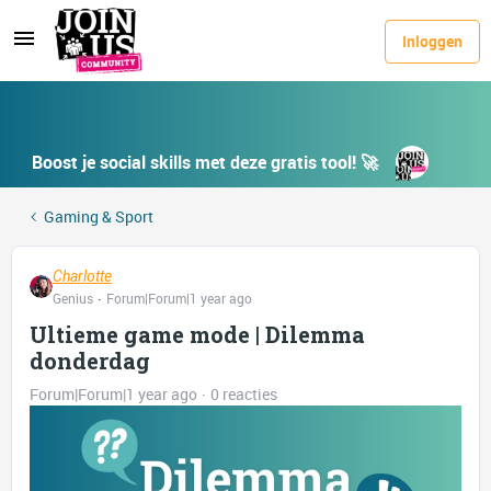
Inloggen
Boost je social skills met deze gratis tool! 🚀
Gaming & Sport
Charlotte
Genius
Forum|Forum|1 year ago
Ultieme game mode | Dilemma
donderdag
Forum|Forum|1 year ago
0 reacties