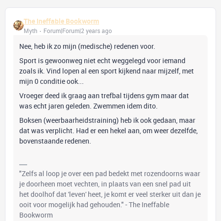
The Ineffable Bookworm
Myth
Forum|Forum|2 years ago
Nee, heb ik zo mijn (medische) redenen voor.
Sport is gewoonweg niet echt weggelegd voor iemand
zoals ik. Vind lopen al een sport kijkend naar mijzelf, met
mijn 0 conditie ook...
Vroeger deed ik graag aan trefbal tijdens gym maar dat
was echt jaren geleden. Zwemmen idem dito.
Boksen (weerbaarheidstraining) heb ik ook gedaan, maar
dat was verplicht. Had er een hekel aan, om weer dezelfde,
bovenstaande redenen.
"Zelfs al loop je over een pad bedekt met rozendoorns waar
je doorheen moet vechten, in plaats van een snel pad uit
het doolhof dat 'leven' heet, je komt er veel sterker uit dan je
ooit voor mogelijk had gehouden." - The Ineffable
Bookworm