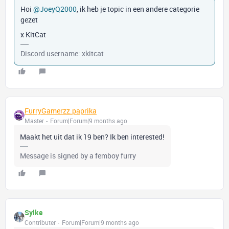
Hoi ​
@JoeyQ2000
, ik heb je topic in een andere categorie
gezet
x KitCat
Discord username: xkitcat
FurryGamerzz.paprika
Master
Forum|Forum|9 months ago
Maakt het uit dat ik 19 ben? Ik ben interested!
Message is signed by a femboy furry
Sylke
Contributer
Forum|Forum|9 months ago