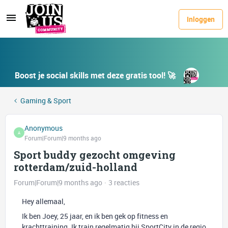
Inloggen
Boost je social skills met deze gratis tool! 🚀
Gaming & Sport
Anonymous
A
Forum|Forum|9 months ago
Sport buddy gezocht omgeving
rotterdam/zuid-holland
Forum|Forum|9 months ago
3 reacties
Hey allemaal,
Ik ben Joey, 25 jaar, en ik ben gek op fitness en
krachttraining. Ik train regelmatig bij SportCity in de regio