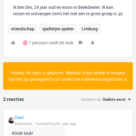
Ik ben Des, 24 jaar oud en woon in Beekdaelen. Ik kan
reizen en ontvangen (mits het niet een te grote groep is :p)
vriendschap
spelletjes spelen
Limburg
1 persoon vindt dit leuk
V
Helaas, dit topic is gesloten. Meestal is dat omdat er langere
tijd niet op gereageerd is of omdat het onderwerp afgesloten is.
2 reacties
Sorteren op
:
Oudste eerst
Daan
Enthusiast
Forum|Forum|1 year ago
Klinkt leuk!