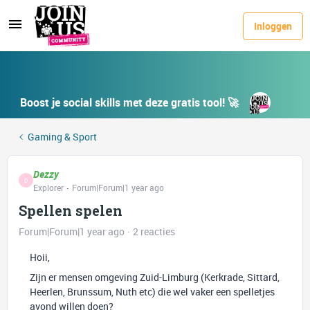
Inloggen
Boost je social skills met deze gratis tool! 🚀
Gaming & Sport
Dezzy
D
Explorer
Forum|Forum|1 year ago
Spellen spelen
Forum|Forum|1 year ago
2 reacties
Hoii,
Zijn er mensen omgeving Zuid-Limburg (Kerkrade, Sittard,
Heerlen, Brunssum, Nuth etc) die wel vaker een spelletjes
avond willen doen?