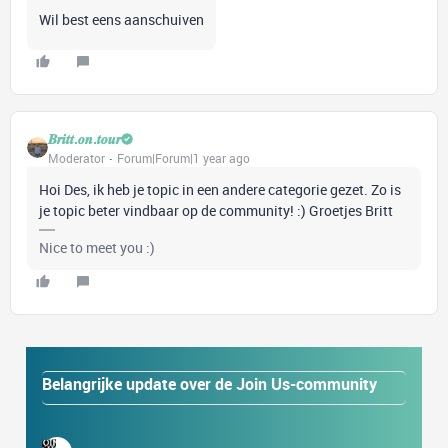
Wil best eens aanschuiven
𝑩𝒓𝒊𝒕𝒕.𝒐𝒏.𝒕𝒐𝒖𝒓
Moderator
Forum|Forum|1 year ago
Hoi Des, ik heb je topic in een andere categorie gezet. Zo is
je topic beter vindbaar op de community! :) Groetjes Britt
Nice to meet you :)
Belangrijke update over de Join Us-community