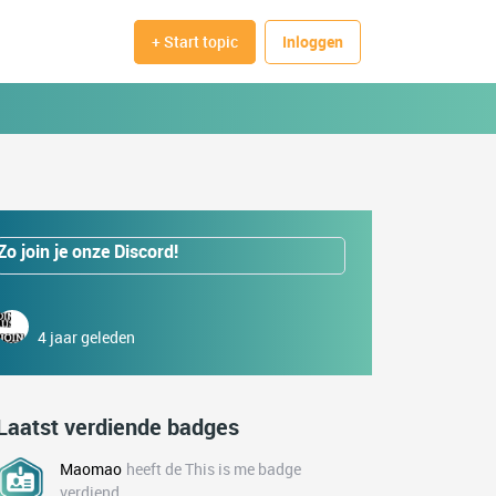
+ Start topic
Inloggen
Zo join je onze Discord!
4 jaar geleden
Laatst verdiende badges
Maomao
heeft de This is me badge
verdiend