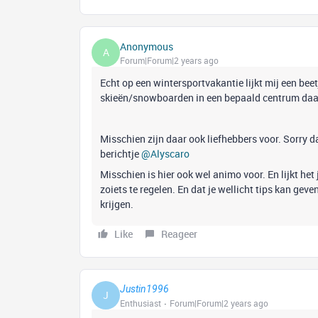
Anonymous
A
Forum|Forum|2 years ago
Echt op een wintersportvakantie lijkt mij een beet
skieën/snowboarden in een bepaald centrum daar
Misschien zijn daar ook liefhebbers voor. Sorry d
berichtje
@Alyscaro
Misschien is hier ook wel animo voor. En lijkt het
zoiets te regelen. En dat je wellicht tips kan ge
krijgen.
Like
Reageer
Justin1996
J
Enthusiast
Forum|Forum|2 years ago