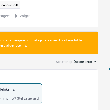
nowboarden
eageer
Volgen
 omdat er langere tijd niet op gereageerd is of omdat het
rp afgesloten is.
Sorteren op
:
Oudste eerst
o
elijker is.
community? Stel ze gerust!