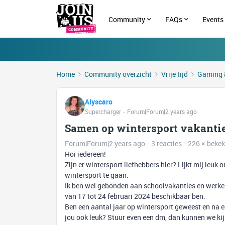
Community
FAQs
Events
Home
Community overzicht
Vrije tijd
Gaming 
Alyscaro
Supercharger
Forum|Forum|2 years ago
Samen op wintersport vakanti
Forum|Forum|2 years ago
3 reacties
226 × beke
Hoi iedereen!
Zijn er wintersport liefhebbers hier? Lijkt mij leuk
wintersport te gaan.
Ik ben wel gebonden aan schoolvakanties en werken
van 17 tot 24 februari 2024 beschikbaar ben.
Ben een aantal jaar op wintersport geweest en na een
jou ook leuk? Stuur even een dm, dan kunnen we ki