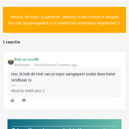
Helaas, dit topic is gesloten. Meestal is dat omdat er langere
tijd niet op gereageerd is of omdat het onderwerp afgesloten is.
1 reactie
𝑩𝒓𝒊𝒕𝒕.𝒐𝒏.𝒕𝒐𝒖𝒓
Moderator
Forum|Forum|7 months ago
Hoi, ik heb de titel van je topic aangepast zodat deze beter
vindbaar is
Nice to meet you :)