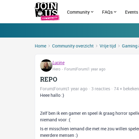
Community
FAQs
Events
Home
Community overzicht
Vrije tijd
Gaming 
Lucine
Hero
Forum|Forum|1 year ago
REPO
Forum|Forum|1 year ago
3 reacties
74 × bekeken
Heee hallo :)
Zelf ben ik een gamer en speel ik graag horror spel
niemand voor :(
Is er misschien iemand die met me zou willen spel
meerdere mensen :)