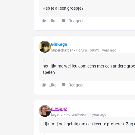
Heb je al een groepje?
Like
Reageer
GinKage
Supercharger
Forum|Forum|1 year ago
Hi
het lijkt me wel leuk om eens met een andere groep
spelen
Like
Reageer
niekgrijz
Legend
Forum|Forum|1 year ago
Lijkt mij ook geinig om een keer te proberen. Za