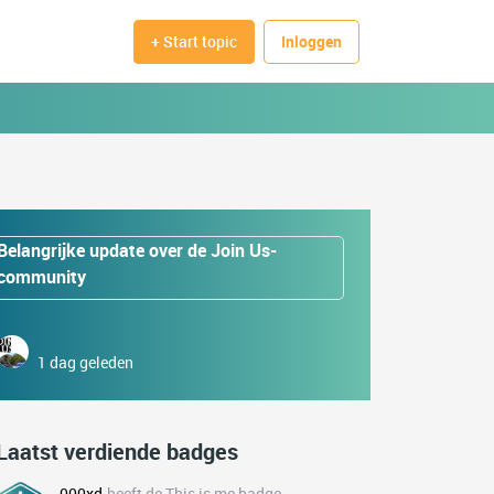
+ Start topic
Inloggen
Belangrijke update over de Join Us-
community
1 dag geleden
Laatst verdiende badges
000xd
heeft de This is me badge