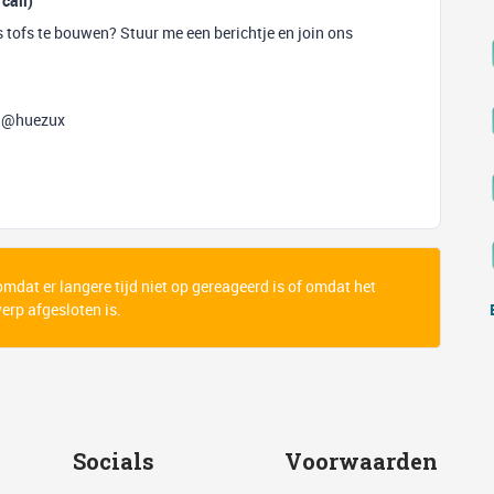
 call)
ts tofs te bouwen? Stuur me een berichtje en join ons
d: @huezux
 omdat er langere tijd niet op gereageerd is of omdat het
rp afgesloten is.
Socials
Voorwaarden