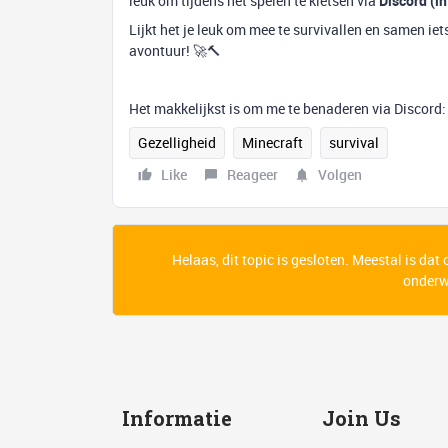
leuk om tijdens het spelen te kletsen via
Discord (in
Lijkt het je leuk om mee te survivallen en samen ie
avontuur! 🚀🔨
Het makkelijkst is om me te benaderen via Discor
Gezelligheid
Minecraft
survival
Like
Reageer
Volgen
Helaas, dit topic is gesloten. Meestal is dat
onderwe
Informatie
Join Us