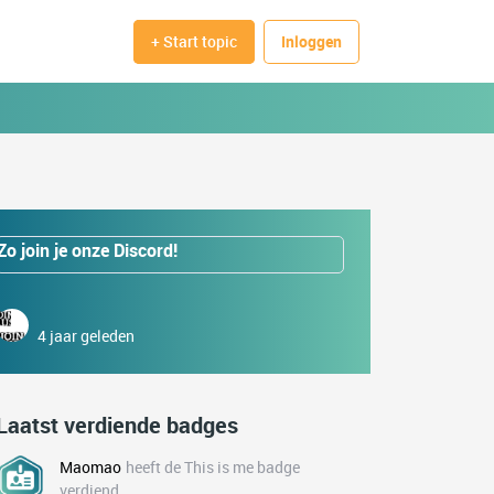
+ Start topic
Inloggen
Zo join je onze Discord!
4 jaar geleden
Laatst verdiende badges
Maomao
heeft de This is me badge
verdiend