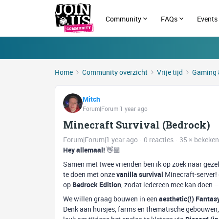
Community
FAQs
Events
Home
Community overzicht
Vrije tijd
Gaming 
Mitch
Forum|Forum|1 year ago
Minecraft Survival (Bedrock)
Forum|Forum|1 year ago
0 reacties
35 × bekeken
Hey allemaal!
👋🏼
Samen met twee vrienden ben ik op zoek naar gezel
te doen met onze
vanilla survival
Minecraft-server!
op
Bedrock Edition
, zodat iedereen mee kan doen 
We willen graag bouwen in een
aesthetic(!) Fantasy
Denk aan huisjes, farms en thematische gebouwen, 