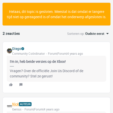
Helaas, dit topic is gesloten. Meestal is dat omdat er langere
tijd niet op gereageerd is of omdat het onderwerp afgesloten is.
2 reacties
Sorteren op
:
Oudste eerst
Diego
Community Coördinator
Forum|Forum|4 years ago
I'm in, heb beide versies op de Xbox!
Vragen? Over de officiële Join Us Discord of de
community? Stel ze gerust!
Nick
AUTEUR
Genius
Forum|Forum|4 years ago