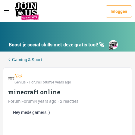
Inloggen
Boost je social skills met deze gratis tool! 🚀
Gaming & Sport
Nick
Genius
Forum|Forum|4 years ago
minecraft online
Forum|Forum|4 years ago
2 reacties
Hey mede gamers :)