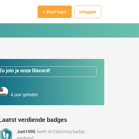
+ Start topic
Inloggen
Zo join je onze Discord!
4 jaar geleden
Laatst verdiende badges
Juni1995
heeft de Exploring badge
verdiend