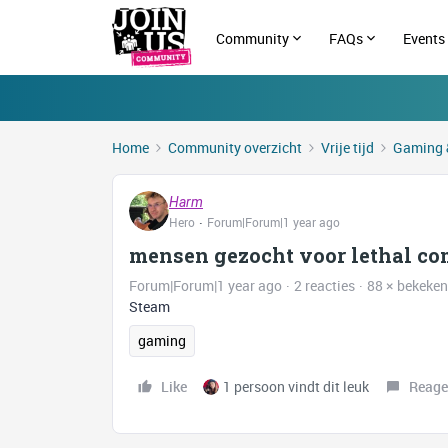
Community
FAQs
Events
Home
Community overzicht
Vrije tijd
Gaming 
Harm
Hero
Forum|Forum|1 year ago
mensen gezocht voor lethal c
Forum|Forum|1 year ago
2 reacties
88 × bekeken
Steam
gaming
Like
1 persoon vindt dit leuk
Reage