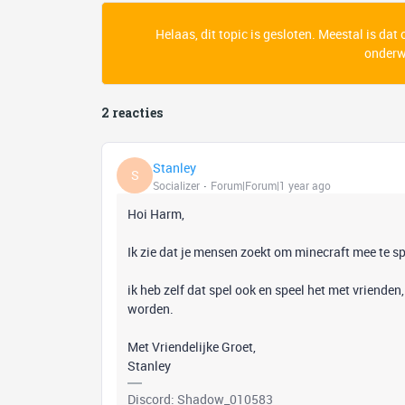
Helaas, dit topic is gesloten. Meestal is dat
onderwe
2 reacties
Stanley
S
Socializer
Forum|Forum|1 year ago
Hoi Harm,
Ik zie dat je mensen zoekt om minecraft mee te s
ik heb zelf dat spel ook en speel het met vriende
worden.
Met Vriendelijke Groet,
Stanley
Discord: Shadow_010583