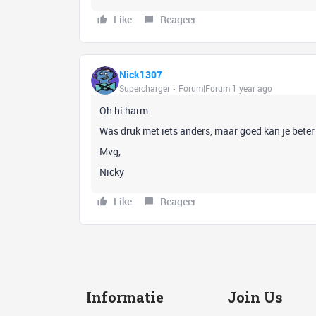
Like
Reageer
Nick1307
Supercharger
Forum|Forum|1 year ago
Oh hi harm
Was druk met iets anders, maar goed kan je beter
Mvg,
Nicky
Like
Reageer
Informatie
Join Us