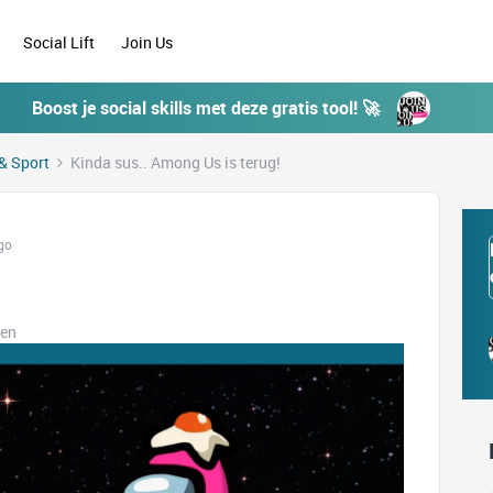
Social Lift
Join Us
Boost je social skills met deze gratis tool! 🚀
& Sport
Kinda sus.. Among Us is terug!
go
ken