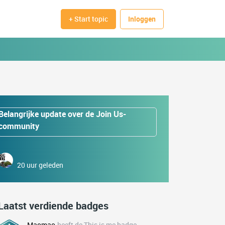
+ Start topic
Inloggen
Belangrijke update over de Join Us-
community
20 uur geleden
Laatst verdiende badges
Maomao
heeft de This is me badge