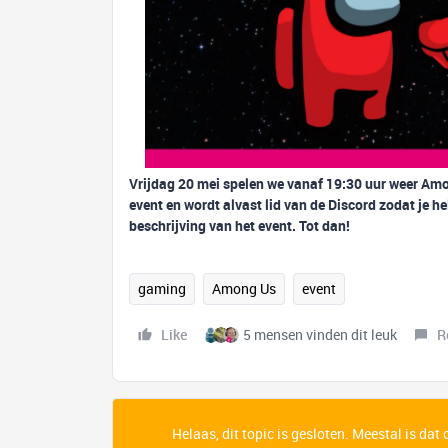
Vrijdag 20 mei spelen we vanaf 19:30 uur weer Amo
event en wordt alvast lid van de Discord zodat je he
beschrijving van het event. Tot dan!
gaming
Among Us
event
Like
5 mensen vinden dit leuk
R
Helaas, dit topic is gesloten. Meestal is dat