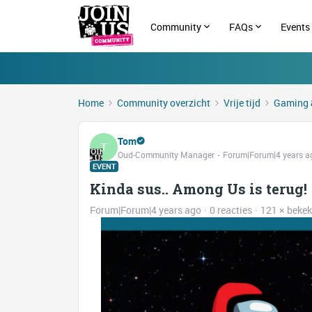
Community
FAQs
Events
Home
Community overzicht
Vrije tijd
Gaming 
Tom
T
Oud-Community Manager
Forum|Forum|4 years a
EVENT
Kinda sus.. Among Us is terug!
Forum|Forum|4 years ago
0 reacties
121 × beke