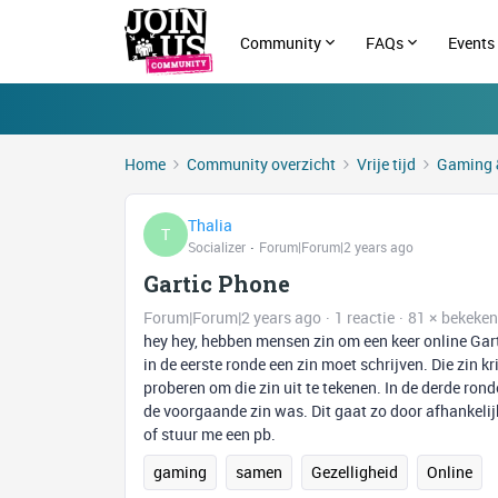
Community
FAQs
Events
Home
Community overzicht
Vrije tijd
Gaming 
Thalia
T
Socializer
Forum|Forum|2 years ago
Gartic Phone
Forum|Forum|2 years ago
1 reactie
81 × bekeken
hey hey, hebben mensen zin om een keer online Gart
in de eerste ronde een zin moet schrijven. Die zin 
proberen om die zin uit te tekenen. In de derde ron
de voorgaande zin was. Dit gaat zo door afhankelij
of stuur me een pb.
gaming
samen
Gezelligheid
Online