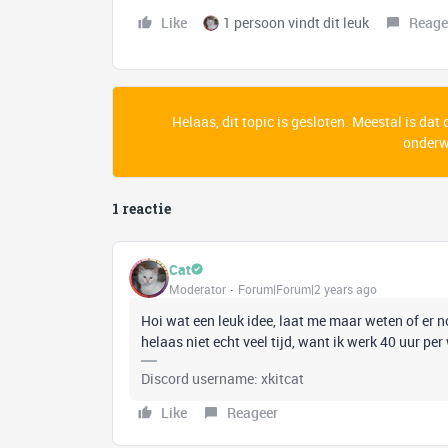
Like
1 persoon vindt dit leuk
Reage
Helaas, dit topic is gesloten. Meestal is dat
onderwe
1 reactie
Cat
Moderator
Forum|Forum|2 years ago
Hoi wat een leuk idee, laat me maar weten of er 
helaas niet echt veel tijd, want ik werk 40 uur per
Discord username: xkitcat
Like
Reageer