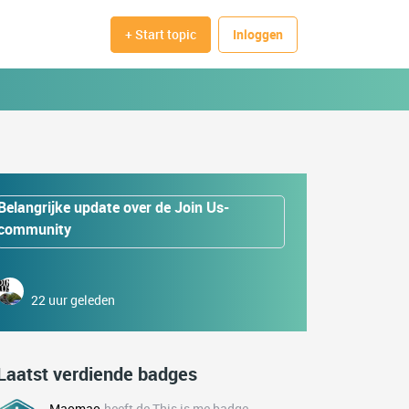
+ Start topic
Inloggen
Belangrijke update over de Join Us-
community
22 uur geleden
Laatst verdiende badges
Maomao
heeft de This is me badge