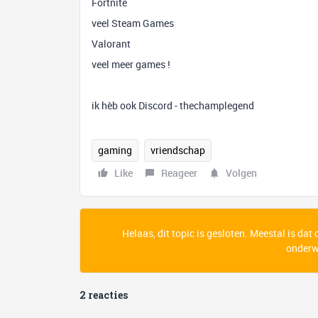
Fortnite
veel Steam Games
Valorant
veel meer games !
ik hèb ook Discord - thechamplegend
gaming
vriendschap
Like
Reageer
Volgen
Helaas, dit topic is gesloten. Meestal is dat
onderwe
2 reacties