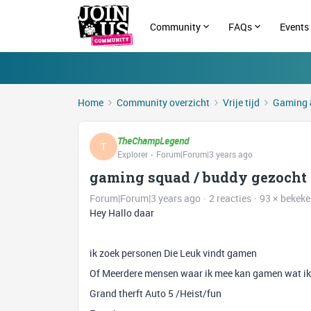
Community
FAQs
Events
Home
Community overzicht
Vrije tijd
Gaming 
TheChampLegend
T
Explorer
Forum|Forum|3 years ago
gaming squad / buddy gezocht
Forum|Forum|3 years ago
2 reacties
93 × bekek
Hey Hallo daar
ik zoek personen Die Leuk vindt gamen
Of Meerdere mensen waar ik mee kan gamen wat ik
Grand therft Auto 5 /Heist/fun