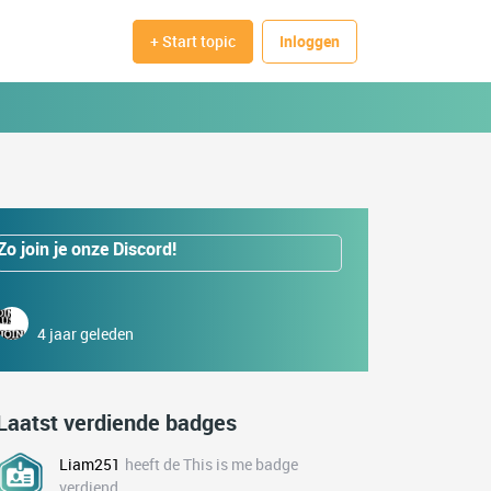
+ Start topic
Inloggen
Zo join je onze Discord!
4 jaar geleden
Laatst verdiende badges
Liam251
heeft de This is me badge
verdiend