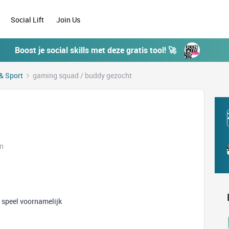
Social Lift
Join Us
Boost je social skills met deze gratis tool! 🚀
& Sport
gaming squad / buddy gezocht
en
 speel voornamelijk