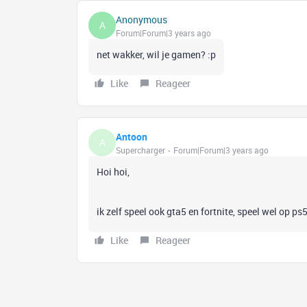
Anonymous
A
Forum|Forum|3 years ago
net wakker, wil je gamen? :p
Like
Reageer
Antoon
A
Supercharger
Forum|Forum|3 years ago
Hoi hoi,
ik zelf speel ook gta5 en fortnite, speel wel op p
Like
Reageer