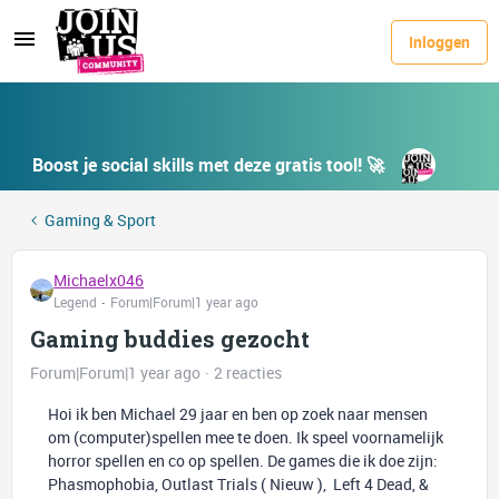
Inloggen
Boost je social skills met deze gratis tool! 🚀
Gaming & Sport
Michaelx046
Legend
Forum|Forum|1 year ago
Gaming buddies gezocht
Forum|Forum|1 year ago
2 reacties
Hoi ik ben Michael 29 jaar en ben op zoek naar mensen
om (computer)spellen mee te doen. Ik speel voornamelijk
horror spellen en co op spellen. De games die ik doe zijn:
Phasmophobia, Outlast Trials ( Nieuw ), Left 4 Dead, &