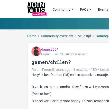
Community
FAQs
Events
Home
Community overzicht
Vrije tijd
Gaming 
damis2004
Legend
Forum|Forum|3 years ago
gamen/chillen?
Forum|Forum|3 years ago
4 reacties
159 × beke
Heey! Ik ben Damian (18) en ben opzoek na maatje 
Ik zoek een maatje omdat. Ik zelf best wel eenzaam
(face to face)
Ik speel veel Fortnite voor hobby. En zoek iemand/