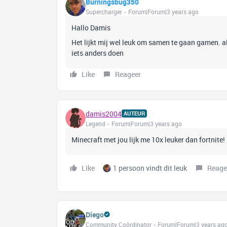
Burningsbug350
Supercharger
Forum|Forum|3 years ago
Hallo Damis
Het lijkt mij wel leuk om samen te gaan gamen. al
iets anders doen
Like
Reageer
damis2004
AUTEUR
Legend
Forum|Forum|3 years ago
Minecraft met jou lijk me 10x leuker dan fortnite!
Like
1 persoon vindt dit leuk
Reage
Diego
Community Coördinator
Forum|Forum|3 years ag