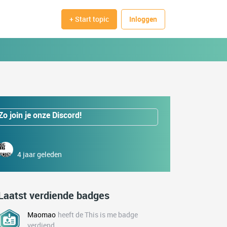
+ Start topic
Inloggen
Zo join je onze Discord!
4 jaar geleden
Laatst verdiende badges
Maomao
heeft de This is me badge
verdiend