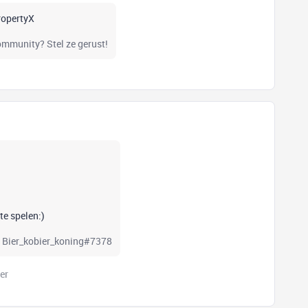
PropertyX
community? Stel ze gerust!
te spelen:)
rd Bier_kobier_koning#7378
er