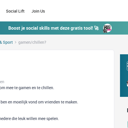
Social Lift
Join Us
Boost je social skills met deze gratis tool! 🚀
& Sport
gamen/chillen?
ken
om mee te gamen en te chillen.
 ben en moeilijk vond om vrienden te maken.
medere die leuk willen mee spelen.