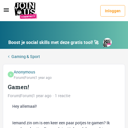
Inloggen
Boost je social skills met deze gratis tool! 🚀
Gaming & Sport
Anonymous
A
Forum|Forum|1 year ago
Gamen!
Forum|Forum|1 year ago
1 reactie
Hey allemaal!
Iemand zin om is een keer een paar potjes te gamen? Ik