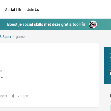
Social Lift
Join Us
Boost je social skills met deze gratis tool! 🚀
& Sport
gamen
en
-_-
ageer
Volgen