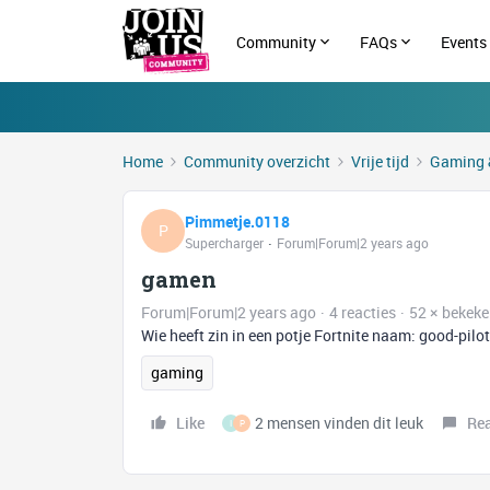
Community
FAQs
Events
Home
Community overzicht
Vrije tijd
Gaming 
Pimmetje.0118
P
Supercharger
Forum|Forum|2 years ago
gamen
Forum|Forum|2 years ago
4 reacties
52 × bekek
Wie heeft zin in een potje Fortnite naam: good-pilot
gaming
Like
2 mensen vinden dit leuk
Re
I
P