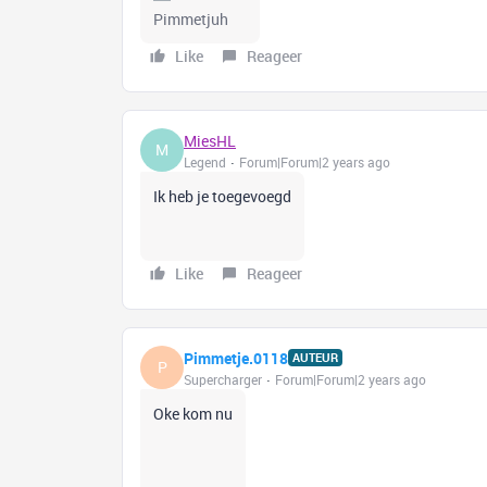
Pimmetjuh
Like
Reageer
MiesHL
M
Legend
Forum|Forum|2 years ago
Ik heb je toegevoegd
Like
Reageer
Pimmetje.0118
AUTEUR
P
Supercharger
Forum|Forum|2 years ago
Oke kom nu