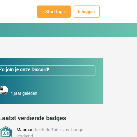
+ Start topic
Inloggen
Zo join je onze Discord!
4 jaar geleden
Laatst verdiende badges
Maomao
heeft de This is me badge
verdiend