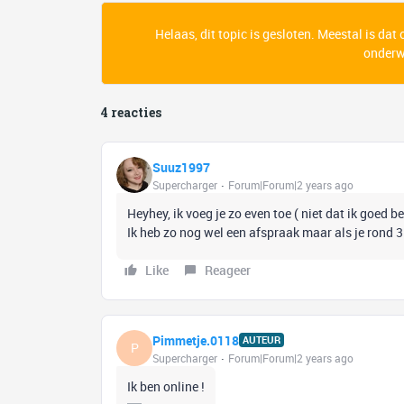
Helaas, dit topic is gesloten. Meestal is dat
onderwe
4 reacties
Suuz1997
Supercharger
Forum|Forum|2 years ago
Heyhey, ik voeg je zo even toe ( niet dat ik goed b
Ik heb zo nog wel een afspraak maar als je rond 3 
Like
Reageer
Pimmetje.0118
AUTEUR
P
Supercharger
Forum|Forum|2 years ago
Ik ben online !