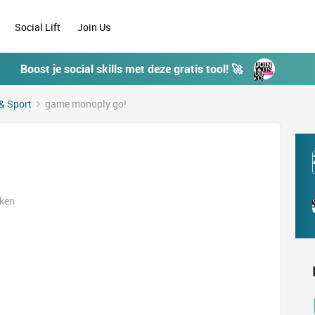
Social Lift
Join Us
Boost je social skills met deze gratis tool! 🚀
& Sport
game monoply go!
eken