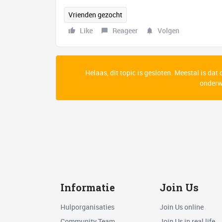
Vrienden gezocht
Like
Reageer
Volgen
Helaas, dit topic is gesloten. Meestal is dat
onderwe
Informatie
Join Us
Hulporganisaties
Join Us online
Community Team
Join Us in real life