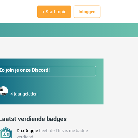
+ Start topic
Inloggen
Zo join je onze Discord!
4 jaar geleden
Laatst verdiende badges
DrixDoggie
heeft de This is me badge
verdiend