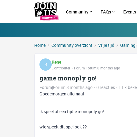
Community
FAQs
Events
Home
Community overzicht
Vrije tijd
Gaming 
Rene
R
Contributer
Forum|Forum|8 months ago
game monoply go!
Forum|Forum|8 months ago
0 reacties
11 × bek
Goedemorgen allemaal
ik speel al een tijdje monopoly go!
wie speelt dit spel ook ??