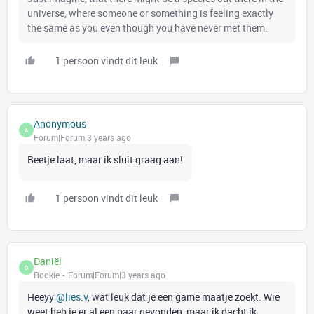
universe, where someone or something is feeling exactly
the same as you even though you have never met them.
1 persoon vindt dit leuk
Anonymous
A
Forum|Forum|3 years ago
Beetje laat, maar ik sluit graag aan!
1 persoon vindt dit leuk
Daniël
D
Rookie
Forum|Forum|3 years ago
Heeyy
@lies.v
, wat leuk dat je een game maatje zoekt. Wie
weet heb je er al een paar gevonden, maar ik dacht ik