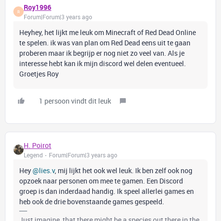
Roy1996
R
Forum|Forum|3 years ago
Heyhey, het lijkt me leuk om Minecraft of Red Dead Online
te spelen. ik was van plan om Red Dead eens uit te gaan
proberen maar ik begrijp er nog niet zo veel van. Als je
interesse hebt kan ik mijn discord wel delen eventueel.
Groetjes Roy
1 persoon vindt dit leuk
H. Poirot
Legend
Forum|Forum|3 years ago
Hey
@lies.v
, mij lijkt het ook wel leuk. Ik ben zelf ook nog
opzoek naar personen om mee te gamen. Een Discord
groep is dan inderdaad handig. Ik speel allerlei games en
heb ook de drie bovenstaande games gespeeld.
Just imagine, that there might be a species out there in the