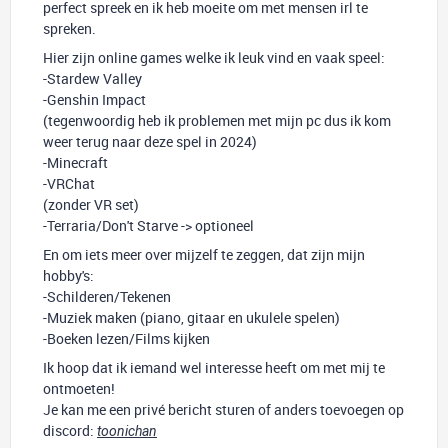
perfect spreek en ik heb moeite om met mensen irl te
spreken.
Hier zijn online games welke ik leuk vind en vaak speel:
-Stardew Valley
-Genshin Impact
(tegenwoordig heb ik problemen met mijn pc dus ik kom
weer terug naar deze spel in 2024)
-Minecraft
-VRChat
(zonder VR set)
-Terraria/Don't Starve -> optioneel
En om iets meer over mijzelf te zeggen, dat zijn mijn
hobby's:
-Schilderen/Tekenen
-Muziek maken (piano, gitaar en ukulele spelen)
-Boeken lezen/Films kijken
Ik hoop dat ik iemand wel interesse heeft om met mij te
ontmoeten!
Je kan me een privé bericht sturen of anders toevoegen op
discord:
toonichan