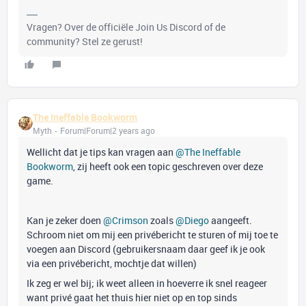
Vragen? Over de officiële Join Us Discord of de
community? Stel ze gerust!
The Ineffable Bookworm
Myth
Forum|Forum|2 years ago
Wellicht dat je tips kan vragen aan
@The Ineffable
Bookworm
, zij heeft ook een topic geschreven over deze
game.
Kan je zeker doen
@Crimson
zoals
@Diego
aangeeft.
Schroom niet om mij een privébericht te sturen of mij toe te
voegen aan Discord (gebruikersnaam daar geef ik je ook
via een privébericht, mochtje dat willen)
Ik zeg er wel bij; ik weet alleen in hoeverre ik snel reageer
want privé gaat het thuis hier niet op en top sinds