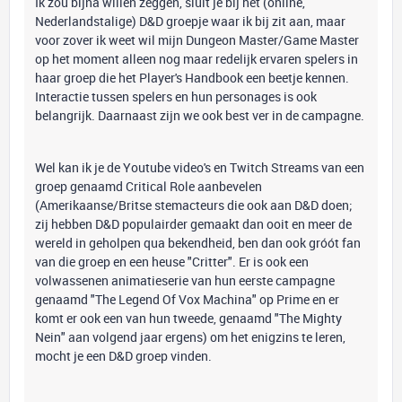
Ik zou bijna willen zeggen, sluit je bij het (online,
Nederlandstalige) D&D groepje waar ik bij zit aan, maar
voor zover ik weet wil mijn Dungeon Master/Game Master
op het moment alleen nog maar redelijk ervaren spelers in
haar groep die het Player's Handbook een beetje kennen.
Interactie tussen spelers en hun personages is ook
belangrijk. Daarnaast zijn we ook best ver in de campagne.
Wel kan ik je de Youtube video's en Twitch Streams van een
groep genaamd Critical Role aanbevelen
(Amerikaanse/Britse stemacteurs die ook aan D&D doen;
zij hebben D&D populairder gemaakt dan ooit en meer de
wereld in geholpen qua bekendheid, ben dan ook gróót fan
van die groep en een heuse "Critter". Er is ook een
volwassenen animatieserie van hun eerste campagne
genaamd "The Legend Of Vox Machina" op Prime en er
komt er ook een van hun tweede, genaamd "The Mighty
Nein" aan volgend jaar ergens) om het enigzins te leren,
mocht je een D&D groep vinden.