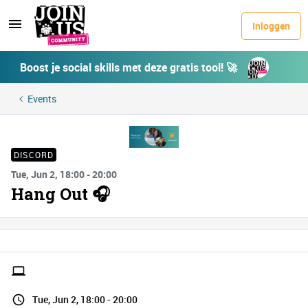
Inloggen
Boost je social skills met deze gratis tool! 🚀
Events
DISCORD
Tue, Jun 2, 18:00 - 20:00
Hang Out 🎧
Tue, Jun 2, 18:00 - 20:00