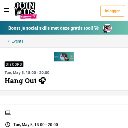
Inloggen
Boost je social skills met deze gratis tool! 🚀
Events
DISCORD
Tue, May 5, 18:00 - 20:00
Hang Out 🎧
Tue, May 5, 18:00 - 20:00