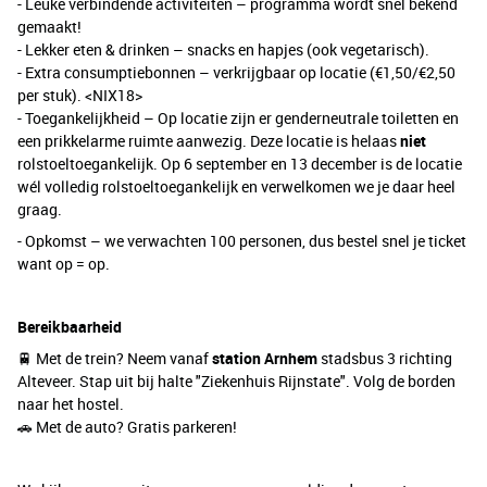
- Leuke verbindende activiteiten – programma wordt snel bekend
gemaakt!
- Lekker eten & drinken – snacks en hapjes (ook vegetarisch).
- Extra consumptiebonnen – verkrijgbaar op locatie (€1,50/€2,50
per stuk). <NIX18>
- Toegankelijkheid – Op locatie zijn er genderneutrale toiletten en
een prikkelarme ruimte aanwezig. Deze locatie is helaas
niet
rolstoeltoegankelijk. Op 6 september en 13 december is de locatie
wél volledig rolstoeltoegankelijk en verwelkomen we je daar heel
graag.
- Opkomst – we verwachten 100 personen, dus bestel snel je ticket
want op = op.
Bereikbaarheid
🚆 Met de trein? Neem vanaf
station Arnhem
stadsbus 3 richting
Alteveer. Stap uit bij halte "Ziekenhuis Rijnstate". Volg de borden
naar het hostel.
🚗 Met de auto? Gratis parkeren!