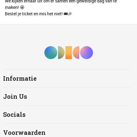
We kijken ernaar uit om er samen een geweldige dag van te
maken! 🤩
Bestel je ticket en mis het niet! 🎟️🎉
Informatie
Join Us
Socials
Voorwaarden