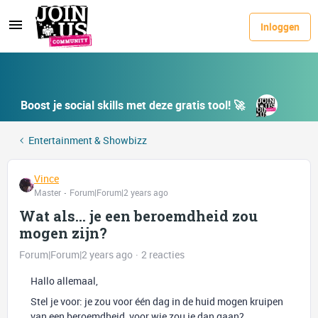
Inloggen
Boost je social skills met deze gratis tool! 🚀
Entertainment & Showbizz
Vince
Master
Forum|Forum|2 years ago
Wat als... je een beroemdheid zou
mogen zijn?
Forum|Forum|2 years ago
2 reacties
Hallo allemaal,
Stel je voor: je zou voor één dag in de huid mogen kruipen
van een beroemdheid, voor wie zou je dan gaan?