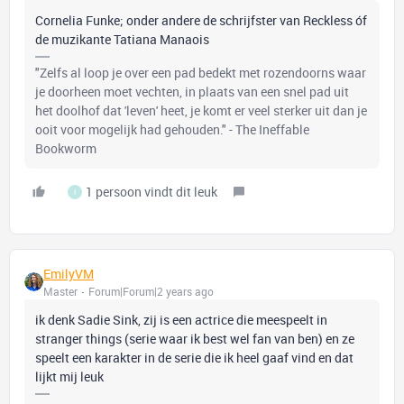
Cornelia Funke; onder andere de schrijfster van Reckless óf
de muzikante Tatiana Manaois
"Zelfs al loop je over een pad bedekt met rozendoorns waar
je doorheen moet vechten, in plaats van een snel pad uit
het doolhof dat 'leven' heet, je komt er veel sterker uit dan je
ooit voor mogelijk had gehouden." - The Ineffable
Bookworm
1 persoon vindt dit leuk
I
EmilyVM
Master
Forum|Forum|2 years ago
ik denk Sadie Sink, zij is een actrice die meespeelt in
stranger things (serie waar ik best wel fan van ben) en ze
speelt een karakter in de serie die ik heel gaaf vind en dat
lijkt mij leuk