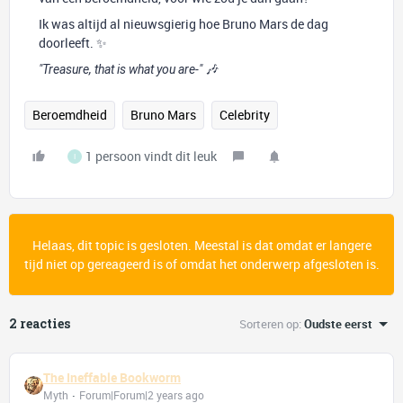
Ik was altijd al nieuwsgierig hoe Bruno Mars de dag
doorleeft. ✨
"Treasure, that is what you are-" 🎶
Beroemdheid
Bruno Mars
Celebrity
1 persoon vindt dit leuk
I
Helaas, dit topic is gesloten. Meestal is dat omdat er langere
tijd niet op gereageerd is of omdat het onderwerp afgesloten is.
2 reacties
Sorteren op
:
Oudste eerst
The Ineffable Bookworm
Myth
Forum|Forum|2 years ago