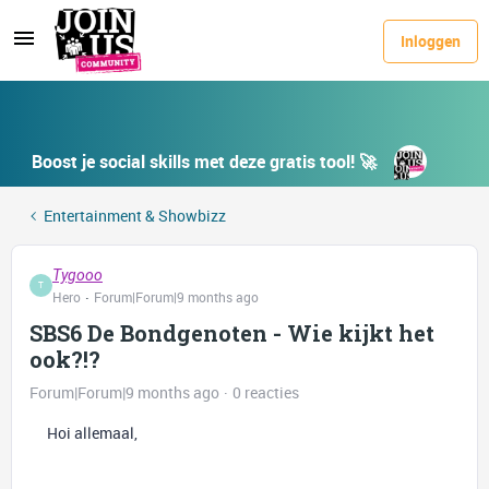
Inloggen
Boost je social skills met deze gratis tool! 🚀
Entertainment & Showbizz
Tygooo
T
Hero
Forum|Forum|9 months ago
SBS6 De Bondgenoten - Wie kijkt het
ook?!?
Forum|Forum|9 months ago
0 reacties
Hoi allemaal,