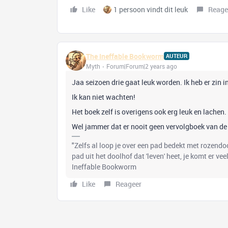
Like
1 persoon vindt dit leuk
Reage
The Ineffable Bookworm
AUTEUR
Myth
Forum|Forum|2 years ago
Jaa seizoen drie gaat leuk worden. Ik heb er zin in
Ik kan niet wachten!
Het boek zelf is overigens ook erg leuk en lachen.
Wel jammer dat er nooit geen vervolgboek van de
"Zelfs al loop je over een pad bedekt met rozend
pad uit het doolhof dat 'leven' heet, je komt er ve
Ineffable Bookworm
Like
Reageer