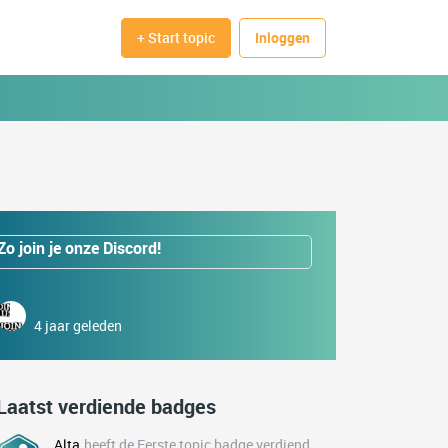
+ Start topic
Inloggen
Zo join je onze Discord!
4 jaar geleden
Laatst verdiende badges
Alta
heeft de Eerste topic badge verdiend