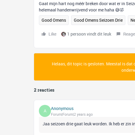
Gaat mijn hart nog méér breken door wat er in Seiz
helemaal handenwrijvend voor me haha 😅🤣
Good Omens
Good Omens Seizoen Drie
Ne
Like
1 persoon vindt dit leuk
Reage
Helaas, dit topic is gesloten. Meestal is dat
onderwe
2 reacties
Anonymous
A
Forum|Forum|2 years ago
Jaa seizoen drie gaat leuk worden. Ik heb er zin in