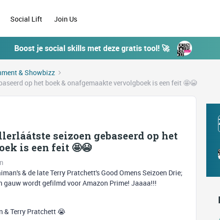
Social Lift
Join Us
Boost je social skills met deze gratis tool! 🚀
inment & Showbizz
baseerd op het boek & onafgemaakte vervolgboek is een feit 🤩😭
llerláátste seizoen gebaseerd op het
k is een feit 🤩😭
en
man's & de late Terry Pratchett's Good Omens Seizoen Drie;
s en gauw wordt gefilmd voor Amazon Prime! Jaaaa!!!
 & Terry Pratchett 😭