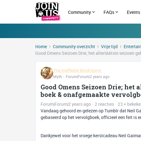
Community
FAQs
Events
Home
Community overzicht
Vrije tijd
Enterta
Good Omens Seizoen Drie; het allerláátste seizoen ge
The Ineffable Bookworm
Myth
Forum|Forum|2 years ago
Good Omens Seizoen Drie; het a
boek & onafgemaakte vervolgboe
Forum|Forum|2 years ago
2 reacties
23 × bekek
Vandaag gehoord en gelezen op Tumblr dat Neil Gai
gebaseerd op het vervolgboek, officieel een feit i
Dankjewel voor het vroege kerstcadeau Neil Gaiman