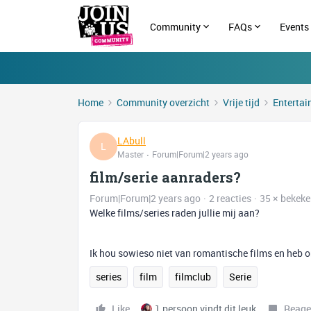
Community
FAQs
Events
Home
Community overzicht
Vrije tijd
Enterta
LAbull
L
Master
Forum|Forum|2 years ago
film/serie aanraders?
Forum|Forum|2 years ago
2 reacties
35 × bekek
Welke films/series raden jullie mij aan?
Ik hou sowieso niet van romantische films en heb o
series
film
filmclub
Serie
Like
1 persoon vindt dit leuk
Reage