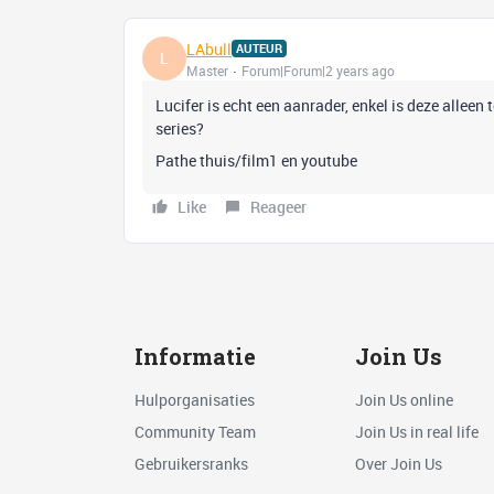
LAbull
AUTEUR
L
Master
Forum|Forum|2 years ago
Lucifer is echt een aanrader, enkel is deze alleen t
series?
Pathe thuis/film1 en youtube
Like
Reageer
Informatie
Join Us
Hulporganisaties
Join Us online
Community Team
Join Us in real life
Gebruikersranks
Over Join Us