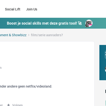
Social Lift
Join Us
Boost je social skills met deze gratis tool! 🚀
inment & Showbizz
film/serie aanraders?
en
nder andere geen netflix/videoland.
er
Volgen