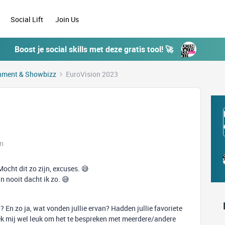
Social Lift
Join Us
Boost je social skills met deze gratis tool! 🚀
inment & Showbizz
EuroVision 2023
en
Mocht dit zo zijn, excuses. 😅
an nooit dacht ik zo. 😅
n zo ja, wat vonden jullie ervan? Hadden jullie favoriete
eek mij wel leuk om het te bespreken met meerdere/andere