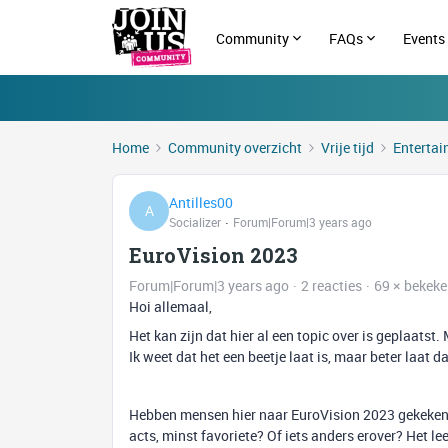
Community
FAQs
Events
Home
Community overzicht
Vrije tijd
Enterta
Antilles00
A
Socializer
Forum|Forum|3 years ago
EuroVision 2023
Forum|Forum|3 years ago
2 reacties
69 × bekek
Hoi allemaal,
Het kan zijn dat hier al een topic over is geplaatst. 
Ik weet dat het een beetje laat is, maar beter laat d
Hebben mensen hier naar EuroVision 2023 gekeken? E
acts, minst favoriete? Of iets anders erover? Het l