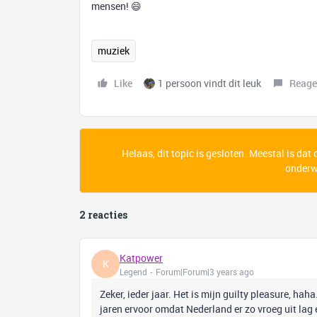
mensen! 😄
muziek
Like
1 persoon vindt dit leuk
Reage
Helaas, dit topic is gesloten. Meestal is dat
onderwe
2 reacties
Katpower
K
Legend
Forum|Forum|3 years ago
Zeker, ieder jaar. Het is mijn guilty pleasure, ha
jaren ervoor omdat Nederland er zo vroeg uit lag