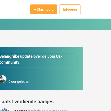
+ Start topic
Inloggen
Belangrijke update over de Join Us-
community
9 uur geleden
Laatst verdiende badges
Maomao
heeft de This is me badge